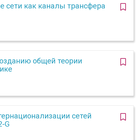
 сети как каналы трансфера
созданию общей теории
ике
нтернационализации сетей
2-G