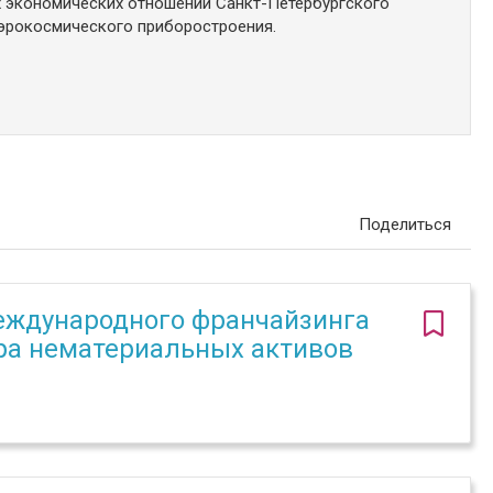
экономических отношений Санкт-Петербургского
аэрокосмического приборостроения.
Поделиться
еждународного франчайзинга
ера нематериальных активов