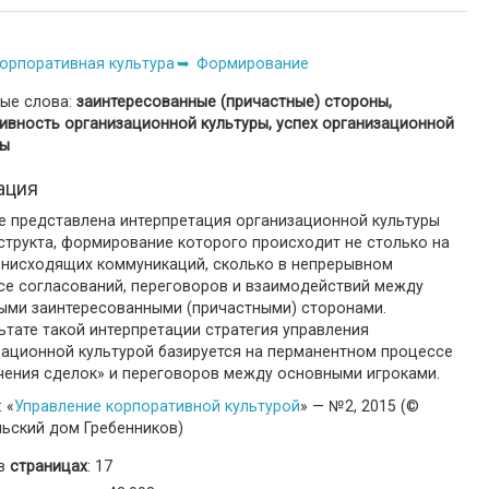
орпоративная культура
Формирование
ые слова:
заинтересованные (причастные) стороны,
ивность организационной культуры, успех организационной
ры
ация
ье представлена интерпретация организационной культуры
структа, формирование которого происходит не столько на
 нисходящих коммуникаций, сколько в непрерывном
се согласований, переговоров и взаимодействий между
ыми заинтересованными (причастными) сторонами.
ьтате такой интерпретации стратегия управления
зационной культурой базируется на перманентном процессе
чения сделок» и переговоров между основными игроками.
 «
Управление корпоративной культурой
» — №2, 2015 (©
льский дом Гребенников)
 в
страницах
: 17