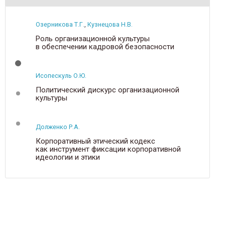
Озерникова Т.Г.
,
Кузнецова Н.В.
Роль организационной культуры
в обеспечении кадровой безопасности
Исопескуль О.Ю.
Политический дискурс организационной
культуры
Долженко Р.А.
Корпоративный этический кодекс
как инструмент фиксации корпоративной
идеологии и этики