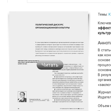
Темы:
К
Ключев
эффект
культу
Аннот
В стат
как кон
основе
Читать
процес
основн
В резул
органи
«заклю
Журнал:
Издате
Объем