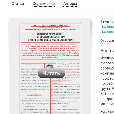
Статья
Содержание
Авторы
Темы:
В
Полевы
Полевы
Отрасли
Аннот
Исслед
любого 
провед
Читать
компан
профес
потреби
групп. 
которы
предос
матери
Журнал: