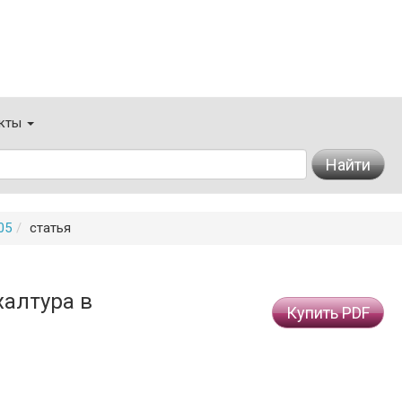
кты
Найти
05
статья
халтура в
Купить PDF