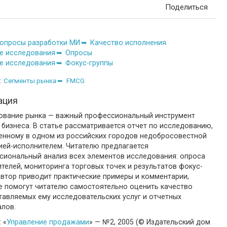
Поделиться
опросы разработки МИ
Качество исполнения
е исследования
Опросы
е исследования
Фокус-группы
:
Сегменты рынка
FMCG
ация
ование рынка — важный профессиональный инструмент
бизнеса. В статье рассматривается отчет по исследованию,
енному в одном из российских городов недобросовестной
ией-исполнителем. Читателю предлагается
сиональный анализ всех элементов исследования: опроса
телей, мониторинга торговых точек и результатов фокус-
Автор приводит практические примеры и комментарии,
е помогут читателю самостоятельно оценить качество
тавляемых ему исследовательских услуг и отчетных
алов.
 «
Управление продажами
» — №2, 2005 (© Издательский дом