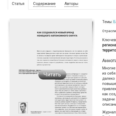
Статья
Содержание
Авторы
Темы:
Б
Отрасли
Ключев
региона
террит
Аннот
Многие
из себя
Читать
далеко 
повыше
привлек
как соз
задачи 
описаны
Журнал: