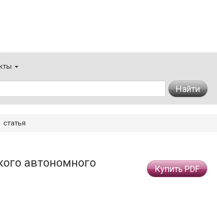
кты
Найти
статья
кого автономного
Купить PDF