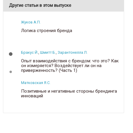
Другие статьи в этом выпуске
Жуков А.П.
Логика строения бренда
Бракус Й.
,
Шмитт Б.
,
Зарантонелла Л.
Опыт взаимодействия с брендом: что это? Как
он измеряется? Воздействует ли он на
приверженность? (Часть 1)
Матковская Я.С.
Позитивные и негативные стороны брендинга
инноваций