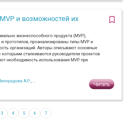
 MVP и возможностей их
имально жизнеспособного продукта (MVP),
 и прототипов, проанализированы типы MVP и
ность организаций. Авторы описывают основные
с которыми сталкиваются руководители проектов
ают необходимость использования MVP при
илорадова А.Р.
,
Халимон Е.А.
,
Кизеев В.М.
Читать
3
4
5
6
7