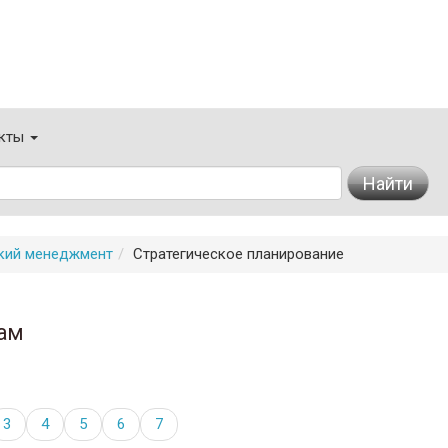
кты
Найти
ский менеджмент
Стратегическое планирование
ам
3
4
5
6
7