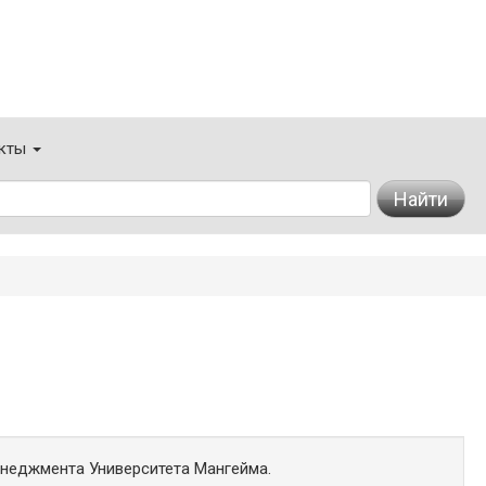
кты
Найти
енеджмента Университета Мангейма.