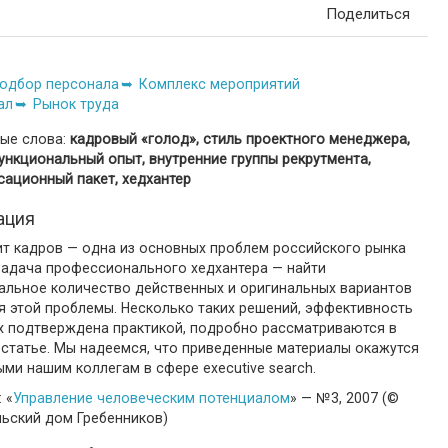
Поделиться
одбор персонала
Комплекс мероприятий
ал
Рынок труда
ые слова:
кадровый «голод», стиль проектного менеджера,
нкциональный опыт, внутренние группы рекрутмента,
сационный пакет, хедхантер
ация
т кадров — одна из основных проблем российского рынка
 Задача профессионального хедхантера — найти
альное количество действенных и оригинальных вариантов
я этой проблемы. Несколько таких решений, эффективность
х подтверждена практикой, подробно рассматриваются в
 статье. Мы надеемся, что приведенные материалы окажутся
ми нашим коллегам в сфере executive search.
 «
Управление человеческим потенциалом
» — №3, 2007 (©
льский дом Гребенников)