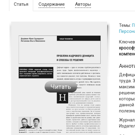
Статья
Содержание
Авторы
Темы:
П
Персон
Ключев
кроссфу
компен
Аннот
Дефици
труда.
Читать
максим
решени
которы
данной
полезны
Журнал:
Издате