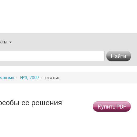
кты
Найти
иалом»
№3, 2007
статья
особы ее решения
Купить PDF