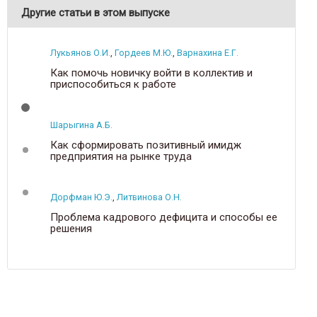
Другие статьи в этом выпуске
Лукьянов О.И.
,
Гордеев М.Ю.
,
Варнахина Е.Г.
Как помочь новичку войти в коллектив и
приспособиться к работе
Шарыгина А.Б.
Как сформировать позитивный имидж
предприятия на рынке труда
Дорфман Ю.Э.
,
Литвинова О.Н.
Проблема кадрового дефицита и способы ее
решения