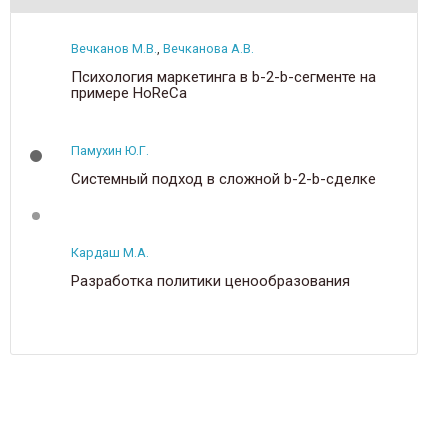
Вечканов М.В.
,
Вечканова А.В.
Психология маркетинга в b-2-b-сегменте на
примере HoReCa
Памухин Ю.Г.
Системный подход в сложной b-2-b-сделке
Кардаш М.А.
Разработка политики ценообразования