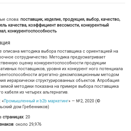
ые слова:
поставщик, изделие, продукция, выбор, качество,
тель качества, коэффициент весомости, конкурентный
иал, конкурентоспособность
ация
ье описана методика выбора поставщика с ориентацией на
рочное сотрудничество. Методика предусматривает
ственную оценку конкурентоспособности продукции
ативных поставщиков, уровня их конкурент ного потенциала
урентоспособности агрегатно-декомпозиционным методом
ния иерархически структурированных объектов. Апробация
гаемой методики показана на примере выбора поставщика
о кабеля из четырех альтернатив.
 «
Промышленный и b2b маркетинг
» — №2, 2020 (©
льский дом Гребенников)
 в
страницах
: 20
знаков
: около 29,976