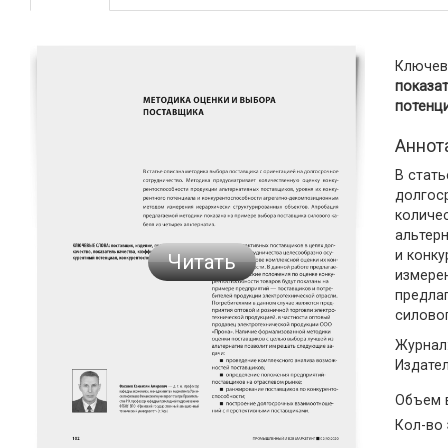
Ключев
показа
потенц
Аннот
В стат
долгос
количе
альтерн
и конк
Читать
измере
предла
силовог
Журнал:
Издате
Объем
Кол-во