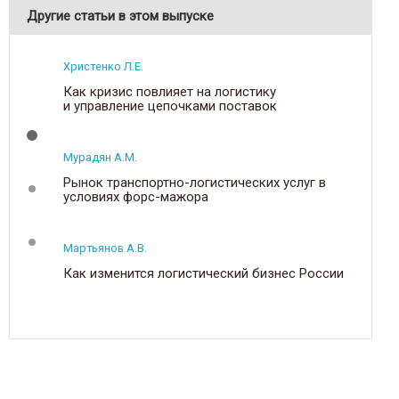
Другие статьи в этом выпуске
Христенко Л.Е.
Как кризис повлияет на логистику
и управление цепочками поставок
Мурадян А.М.
Т
Рынок транспортно-логистических услуг в
условиях форс-мажора
Мартьянов А.В.
Как изменится логистический бизнес России