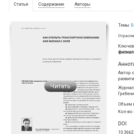
Статья
Содержание
Авторы
Темы:
В
Отрасли
Ключев
филиал
Аннот
Автор с
развити
Читать
Журнал:
Гребен
Объем
Кол-во
DOI
10.3662