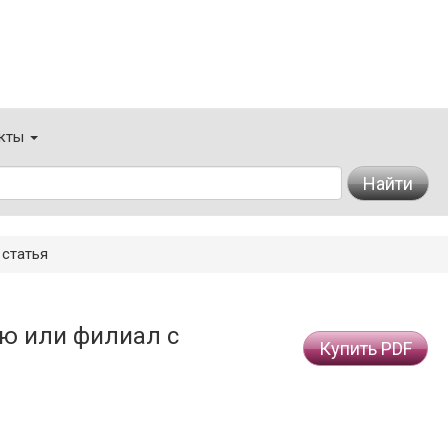
кты
Найти
статья
ю или филиал с
Купить PDF