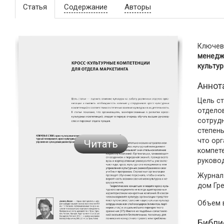
Статья
Содержание
Авторы
Ключев
менедж
культу
Аннот
Цель ст
отдело
сотрудн
степень
что орг
Читать
компет
руково
Журнал:
дом Гр
Объем
Библи