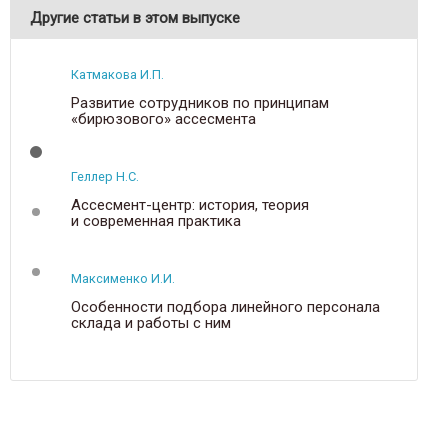
Другие статьи в этом выпуске
Катмакова И.П.
Развитие сотрудников по принципам
«бирюзового» ассесмента
Геллер Н.С.
Ассесмент-центр: история, теория
и современная практика
Максименко И.И.
Особенности подбора линейного персонала
склада и работы с ним