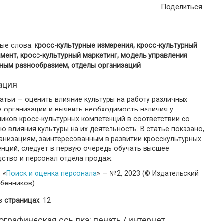
Поделиться
ые слова:
кросс-культурные измерения, кросс-культурный
мент, кросс-культурный маркетинг, модель управления
рным разнообразием, отделы организаций
ация
атьи — оценить влияние культуры на работу различных
в организации и выявить необходимость наличия у
иков кросс-культурных компетенций в соответствии со
ю влияния культуры на их деятельность. В статье показано,
анизациям, заинтересованным в развитии кросскультурных
енций, следует в первую очередь обучать высшее
дство и персонал отдела продаж.
 «
Поиск и оценка персонала
» — №2, 2023 (© Издательский
ебенников)
 в
страницах
: 12
ографическая ссылка: печать / интернет