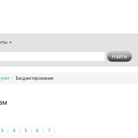
кты
Найти
 учет
Бюджетирование
ам
3
4
5
6
7