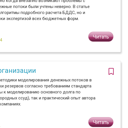
но когда внезапно возникают проблемы с
ежные потоки были учтены неверно. В статье
алгоритмы подробного расчета БДДС, но и
ски экспертизой всех бюджетных форм.
Читать
№4
рганизации
методики моделирования денежных потоков в
ки резервов согласно требованиям стандарта
ы к моделированию основного долга по
родных ссуд), так и практический опыт автора
компаниях.
Читать
2