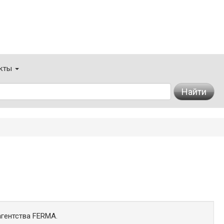
кты
Найти
гентства FERMA.