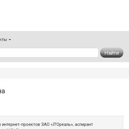
кты
Найти
на
 интернет-проектов ЗАО «Л’Ореаль», аспирант