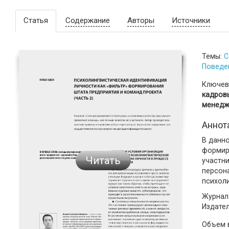
Статья
Содержание
Авторы
Источники
Темы:
С
Поведе
Ключев
кадровы
менедж
Аннот
В данн
формир
Читать
участни
персон
психол
Журнал:
Издате
Объем