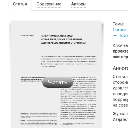
Статья
Содержание
Авторы
Темы:
Органи
Подх
Ключев
проекта
заинте
Аннот
Статья
Читать
сторон
удовле
опреде
подраз
на сов
Журнал:
Издате