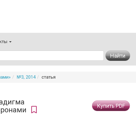
кты
Найти
мами»
№3, 2014
статья
радигма
Купить PDF
оронами