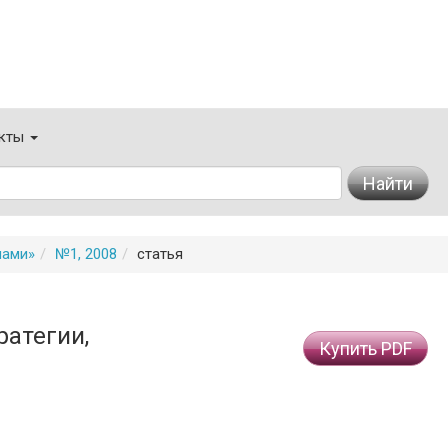
кты
Найти
мами»
№1, 2008
статья
ратегии,
Купить PDF