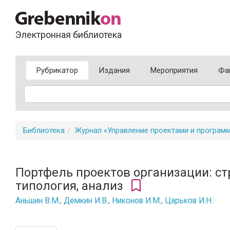
Электронная библиотека
Рубрикатор
Издания
Мероприятия
Фа
Библиотека
Журнал «Управление проектами и програм
Портфель проектов организации: ст
типология, анализ
Аньшин В.М.
,
Демкин И.В.
,
Никонов И.М.
,
Царьков И.Н.