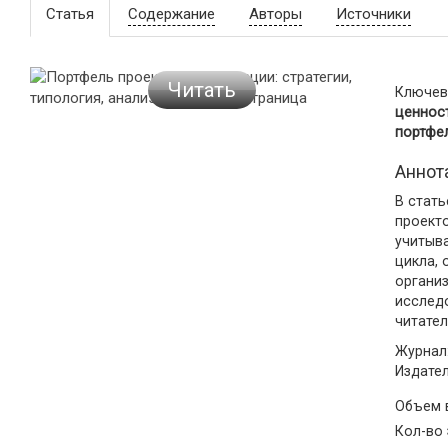
Статья
Содержание
Авторы
Источники
Читать
Ключев
ценност
портфе
Аннот
В стат
проект
учитыв
цикла,
органи
исслед
читате
Журнал:
Издате
Объем
Кол-во