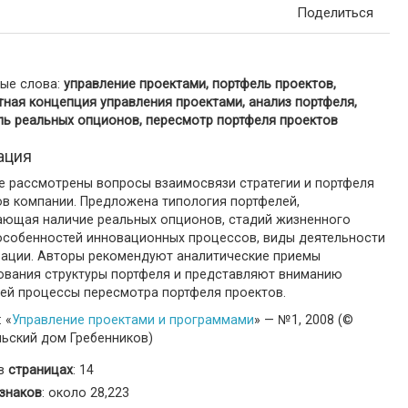
Поделиться
ые слова:
управление проектами, портфель проектов,
ная концепция управления проектами, анализ портфеля,
ль реальных опционов, пересмотр портфеля проектов
ация
ье рассмотрены вопросы взаимосвязи стратегии и портфеля
ов компании. Предложена типология портфелей,
ающая наличие реальных опционов, стадий жизненного
 особенностей инновационных процессов, виды деятельности
зации. Авторы рекомендуют аналитические приемы
ования структуры портфеля и представляют вниманию
лей процессы пересмотра портфеля проектов.
 «
Управление проектами и программами
» — №1, 2008 (©
льский дом Гребенников)
 в
страницах
: 14
знаков
: около 28,223