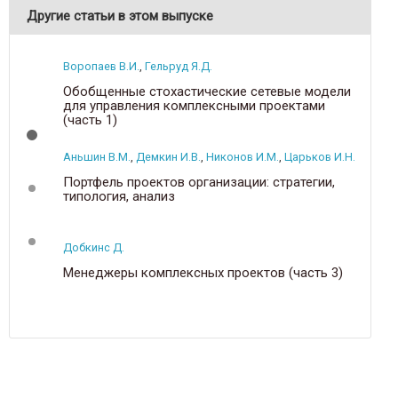
Другие статьи в этом выпуске
Воропаев В.И.
,
Гельруд Я.Д.
Обобщенные стохастические сетевые модели
для управления комплексными проектами
(часть 1)
Аньшин В.М.
,
Демкин И.В.
,
Никонов И.М.
,
Царьков И.Н.
Портфель проектов организации: стратегии,
типология, анализ
Добкинс Д.
Менеджеры комплексных проектов (часть 3)