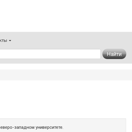
кты
Найти
еверо-западном университете.