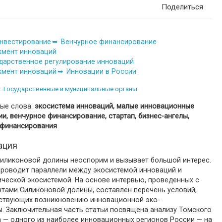
Поделиться
нвестирование
Венчурное финансирование
мент инноваций
дарственное регулирование инноваций
мент инноваций
Инновации в России
:
Государственные и муниципальные органы
ые слова:
экосистема инноваций, малые инновационные
и, венчурное финансирование, стартап, бизнес-ангелы,
 финансирования
ация
Силиконовой долины неоспорим и вызывает большой интерес.
проводит параллели между экосистемой инноваций и
ической экосистемой. На основе интервью, проведенных с
нтами Силиконовой долины, составлен перечень условий,
ствующих возникновению инновационной эко-
ы. Заключительная часть статьи посвящена анализу Томского
а — одного из наиболее инновационных регионов России — на