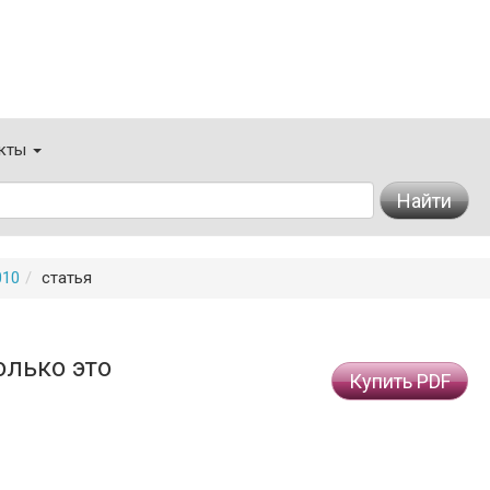
кты
Найти
010
статья
олько это
Купить PDF