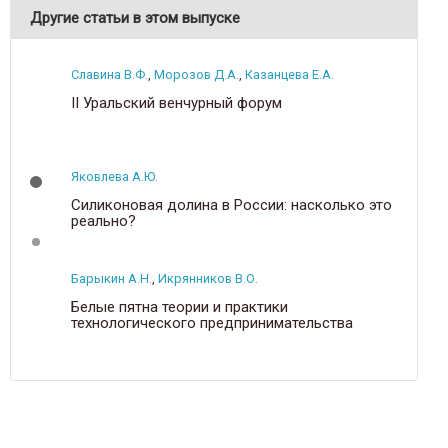
Другие статьи в этом выпуске
Славина В.Ф.
,
Морозов Д.А.
,
Казанцева Е.А.
У
II Уральский венчурный форум
Яковлева А.Ю.
Силиконовая долина в России: насколько это
реально?
Барыкин А.Н.
,
Икрянников В.О.
Белые пятна теории и практики
технологического предпринимательства