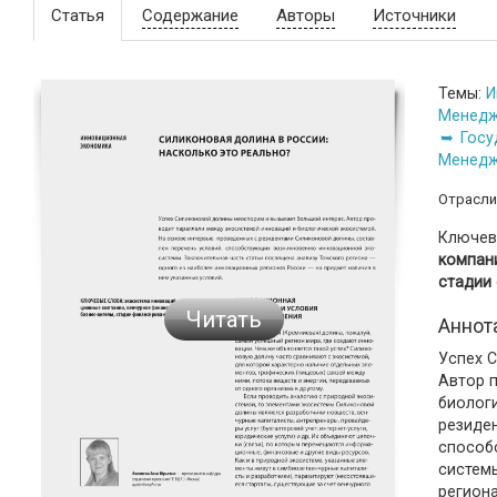
Статья
Содержание
Авторы
Источники
Темы:
И
Менедж
Госу
Менедж
Отрасли
Ключев
компани
стадии
Читать
Аннот
Успех 
Автор 
биолог
резиде
способ
систем
регион