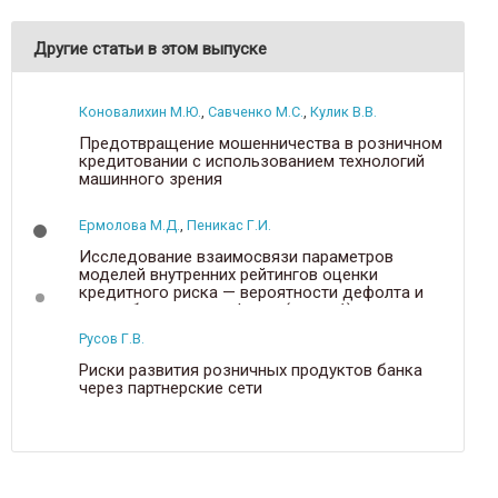
Другие статьи в этом выпуске
Коновалихин М.Ю.
,
Савченко М.С.
,
Кулик В.В.
Предотвращение мошенничества в розничном
кредитовании с использованием технологий
машинного зрения
Ермолова М.Д.
,
Пеникас Г.И.
Исследование взаимосвязи параметров
моделей внутренних рейтингов оценки
кредитного риска — вероятности дефолта и
доли убытка при дефолте (часть 1)
Русов Г.В.
Риски развития розничных продуктов банка
через партнерские сети