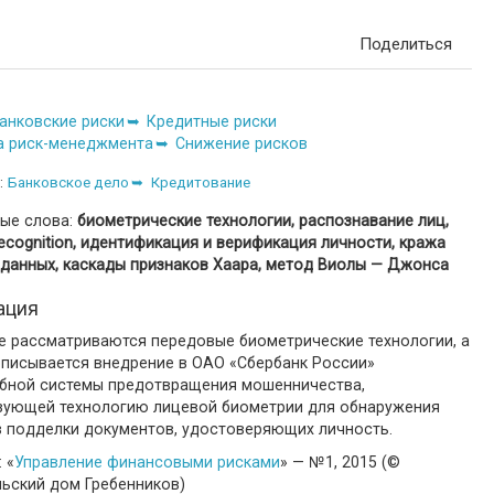
Поделиться
анковские риски
Кредитные риски
а риск-менеджмента
Снижение рисков
:
Банковское дело
Кредитование
ые слова:
биометрические технологии, распознавание лиц,
Recognition, идентификация и верификация личности, кража
 данных, каскады признаков Хаара, метод Виолы — Джонса
ация
ье рассматриваются передовые биометрические технологии, а
описывается внедрение в ОАО «Сбербанк России»
бной системы предотвращения мошенничества,
зующей технологию лицевой биометрии для обнаружения
в подделки документов, удостоверяющих личность.
 «
Управление финансовыми рисками
» — №1, 2015 (©
льский дом Гребенников)