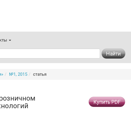
кты
Найти
и»
№1, 2015
статья
розничном
Купить PDF
хнологий