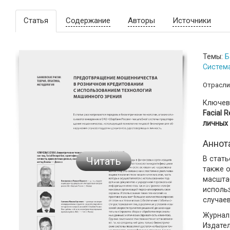
Статья
Содержание
Авторы
Источники
Темы:
Б
Систем
Отрасли
Ключев
Facial 
личных
Аннот
В стат
Читать
также 
масшта
исполь
случае
Журнал:
Издате