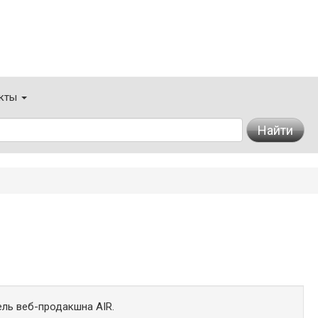
кты
Найти
ль веб-продакшна AIR.