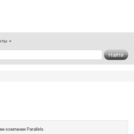
кты
Найти
м компании Parallels.