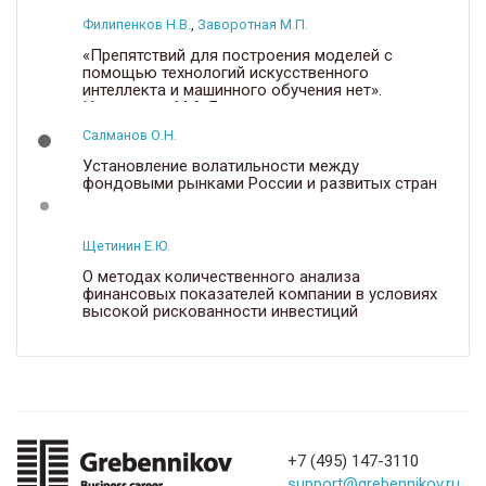
Филипенков Н.В.
,
Заворотная М.П.
«Препятствий для построения моделей с
помощью технологий искусственного
интеллекта и машинного обучения нет».
Интервью с М.А. Бухтиным
Салманов О.Н.
Установление волатильности между
фондовыми рынками России и развитых стран
Щетинин Е.Ю.
О методах количественного анализа
финансовых показателей компании в условиях
высокой рискованности инвестиций
+7 (495) 147-3110
support@grebennikov.ru