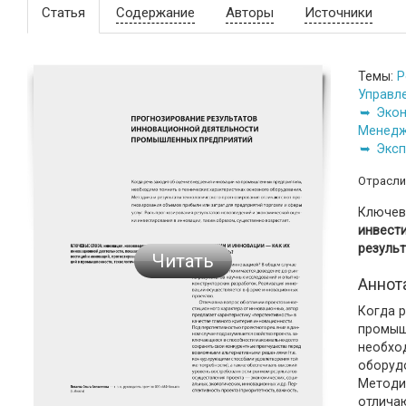
Статья
Содержание
Авторы
Источники
Темы:
Р
Управл
Экон
Менедж
Эксп
Отрасли
Ключев
инвест
резуль
Читать
Аннот
Когда р
промыш
необхо
оборуд
Методи
отлича