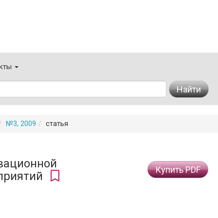
кты
Найти
№3, 2009
статья
вационной
Купить PDF
приятий