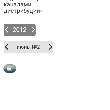
каналами
дистрибуции»
2012
июнь, №2