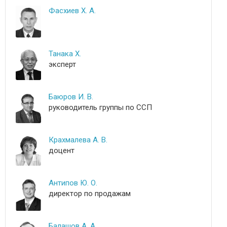
Фасхиев Х. А.
Танака Х.
эксперт
Баюров И. В.
руководитель группы по ССП
Крахмалева А. В.
доцент
Антипов Ю. О.
директор по продажам
Балашов А. А.