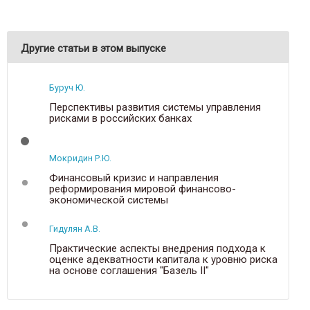
Другие статьи в этом выпуске
Буруч Ю.
Перспективы развития системы управления
рисками в российских банках
Мокридин Р.Ю.
Финансовый кризис и направления
реформирования мировой финансово-
экономической системы
Гидулян А.В.
Практические аспекты внедрения подхода к
оценке адекватности капитала к уровню риска
на основе соглашения "Базель II"