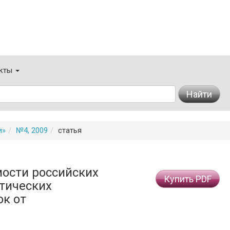
кты
Найти
и»
№4, 2009
статья
мости российских
Купить PDF
стических
ок от