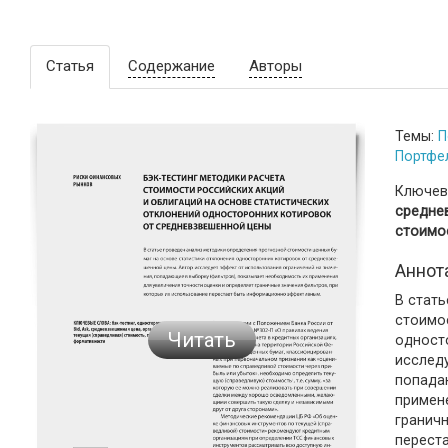
Статья
Содержание
Авторы
Темы:
П
Портфе
Ключев
средне
стоимо
Аннот
В стат
стоимо
Читать
одност
исследу
попада
примен
граничн
перест