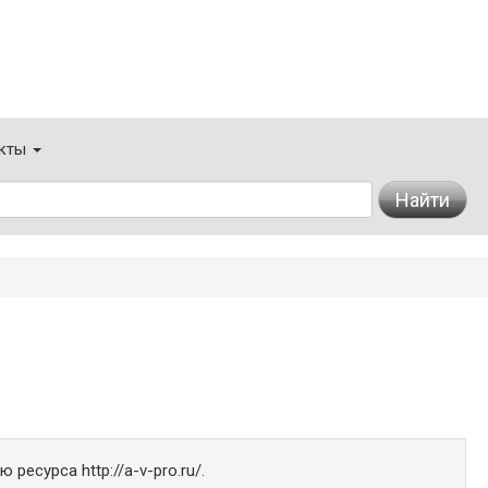
кты
Найти
ресурса http://a-v-pro.ru/.