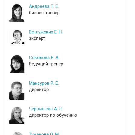
Андреева Т. Е.
бизнес-тренер
Ветлужских Е. Н.
эксперт
Соколова Е. А.
Ведущий тренер
Мансуров Р. Е.
директор
Чернышева А. П.
директор по обучению
Туманова О. М.