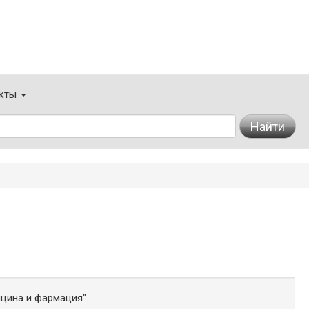
кты
Найти
цина и фармация".