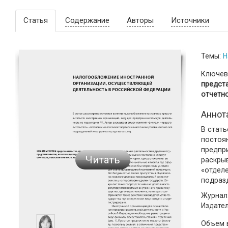
Статья
Содержание
Авторы
Источники
Темы:
Н
Ключев
предста
отчетно
Аннот
В стат
постоя
предпр
Читать
раскрыв
«отделе
подраз
Журнал:
Издате
Объем