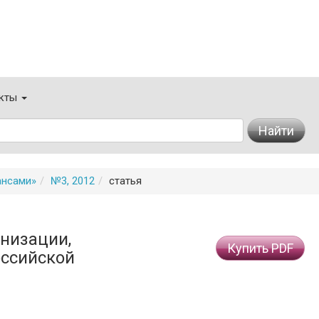
кты
Найти
ансами»
№3, 2012
статья
низации,
Купить PDF
оссийской