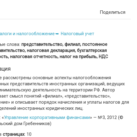
Поделиться
алоги и налогообложение
Налоговый учет
ые слова:
представительство, филиал, постоянное
вительство, налоговая декларация, бухгалтерская
сть, налоговая отчетность, налог на прибыль, НДС
ация
ье рассмотрены основные аспекты налогообложения
нных представительств иностранных организаций, ведущих
инимательскую деятельность на территории РФ. Автор
ает смысл понятий «филиал», «представительство»,
ние» и описывает порядок начисления и уплаты налогов для
делений иностранных юридических лиц.
 «
Управление корпоративными финансами
» — №3, 2012 (©
льский дом Гребенников)
 в
страницах
: 10