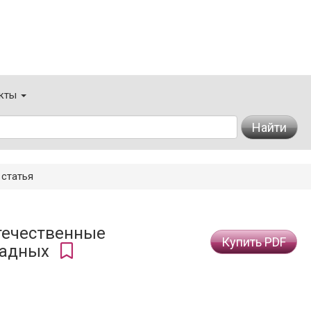
кты
Найти
статья
течественные
Купить PDF
падных