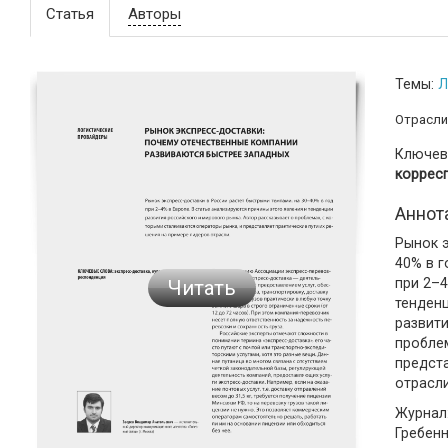
Статья
Авторы
Темы:
Л
Отрасли
Ключев
коррес
Аннот
Рынок э
40% в г
при 2–4
Читать
тенден
развити
проблем
предста
отрасли
Журнал:
Гребен