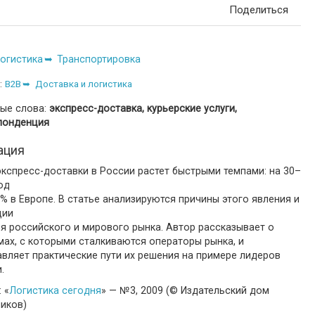
Поделиться
огистика
Транспортировка
:
B2B
Доставка и логистика
ые слова:
экспресс-доставка, курьерские услуги,
понденция
ация
кспресс-доставки в России растет быстрыми темпами: на 30–
од
% в Европе. В статье анализируются причины этого явления и
ции
я российского и мирового рынка. Автор рассказывает о
ах, с которыми сталкиваются операторы рынка, и
вляет практические пути их решения на примере лидеров
.
 «
Логистика сегодня
» — №3, 2009 (© Издательский дом
ников)