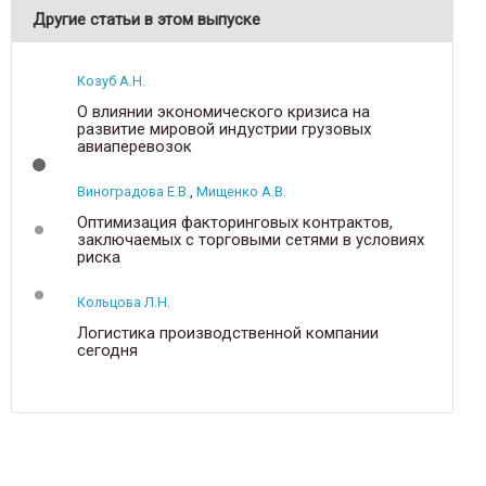
Другие статьи в этом выпуске
Козуб А.Н.
О влиянии экономического кризиса на
развитие мировой индустрии грузовых
авиаперевозок
Виноградова Е.В.
,
Мищенко А.В.
Оптимизация факторинговых контрактов,
заключаемых c торговыми сетями в условиях
риска
Кольцова Л.Н.
Логистика производственной компании
сегодня