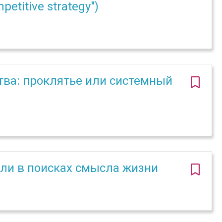
petitive strategy")
тва: проклятье или системный
 или в поисках смысла жизни