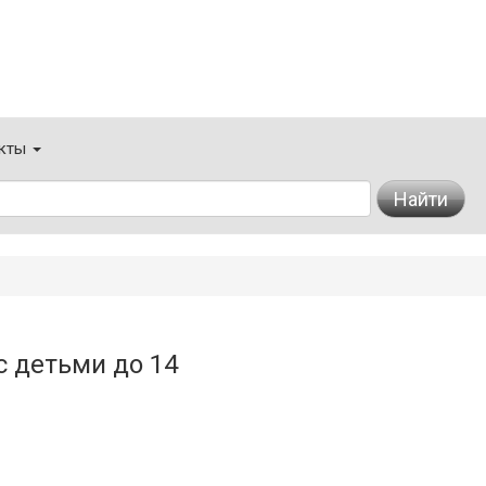
кты
Найти
с детьми до 14