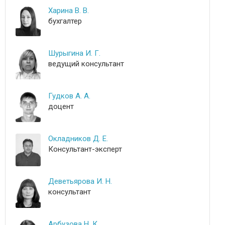
Харина В. В.
бухгалтер
Шурыгина И. Г.
ведущий консультант
Гудков А. А.
доцент
Окладников Д. Е.
Консультант-эксперт
Деветьярова И. Н.
консультант
Арбузова Н. К.