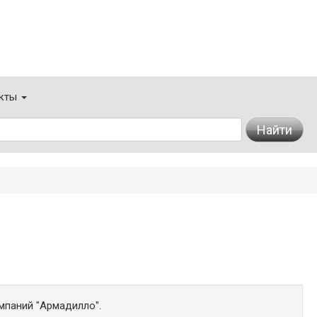
кты
Найти
мпаний "Армадилло".